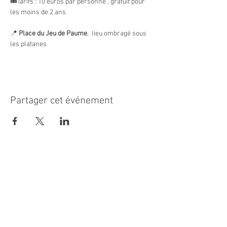
🎟️Tarifs : 10 euros par personne , gratuit pour 
les moins de 2 ans
📍 
Place du Jeu de Paume
,  lieu ombragé sous 
les platanes
Partager cet événement
MAIRIE PRINCIPALE
Place de la République
06270 Villeneuve Loubet
Email :
cab@villeneuveloubet.fr
Tél
:
04 92 02 60 00
ACCUEIL