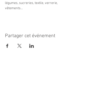
légumes, sucreries, textile, verrerie, 
vêtements...
Partager cet événement
MAIRIE PRINCIPALE
Place de la République
06270 Villeneuve Loubet
Email :
cab@villeneuveloubet.fr
Tél
:
04 92 02 60 00
ACCUEIL
Lundi 8h-12h | 13h30-17h
Mardi 8h-17h