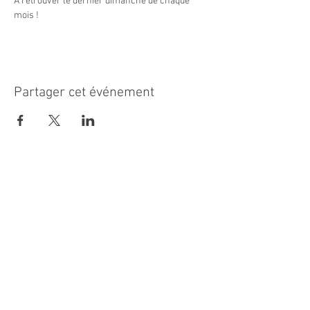
À retrouver le dernier dimanche de chaque 
mois ! 
Partager cet événement
MAIRIE PRINCIPALE
Place de la République
06270 Villeneuve Loubet
Email :
cab@villeneuveloubet.fr
Tél
:
04 92 02 60 00
ACCUEIL
Lundi 8h-12h | 13h30-17h
Mardi 8h-17h
Mercredi 8h-12h | 14h -17h