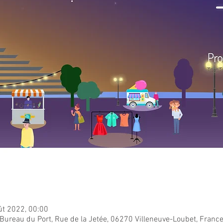
ût 2022, 00:00
Bureau du Port, Rue de la Jetée, 06270 Villeneuve-Loubet, Franc