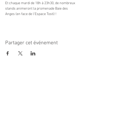
Et chaque mardi de 18h à 23h30, de nombreux 
stands animeront la promenade Baie des 
Anges (en face de l'Espace Tosti) !
Partager cet événement
MAIRIE PRINCIPALE
Place de la République
06270 Villeneuve Loubet
Email :
cab@villeneuveloubet.fr
Tél
:
04 92 02 60 00
ACCUEIL
Lundi 8h-12h | 13h30-17h