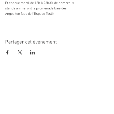
Et chaque mardi de 18h à 23h30, de nombreux 
stands animeront la promenade Baie des 
Anges (en face de l'Espace Tosti) !
Partager cet événement
MAIRIE PRINCIPALE
Place de la République
06270 Villeneuve Loubet
Email :
cab@villeneuveloubet.fr
Tél
:
04 92 02 60 00
ACCUEIL
Lundi 8h-12h | 13h30-17h