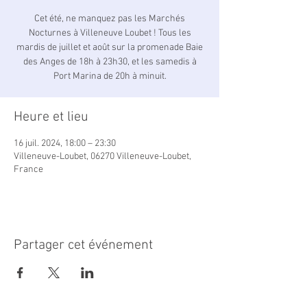
Cet été, ne manquez pas les Marchés
Nocturnes à Villeneuve Loubet ! Tous les
mardis de juillet et août sur la promenade Baie
des Anges de 18h à 23h30, et les samedis à
Port Marina de 20h à minuit.
Heure et lieu
16 juil. 2024, 18:00 – 23:30
Villeneuve-Loubet, 06270 Villeneuve-Loubet,
France
Partager cet événement