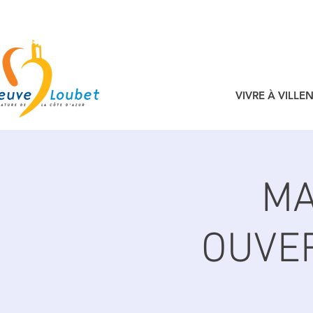
VIVRE À VILL
MA
OUVER