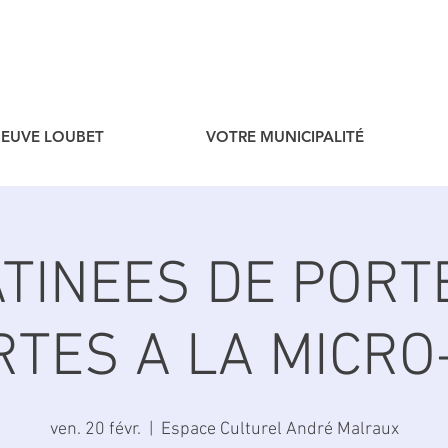
ENEUVE LOUBET
VOTRE MUNICIPALITÉ
TINEES DE PORT
TES A LA MICRO
ven. 20 févr.
  |  
Espace Culturel André Malraux