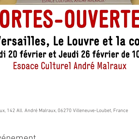
ux, 142 All. André Malraux, 06270 Villeneuve-Loubet, France
événement