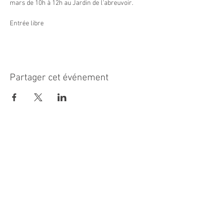
mars de 10h à 12h au Jardin de l'abreuvoir.

Entrée libre
Partager cet événement
MAIRIE PRINCIPALE
Place de la République
06270 Villeneuve Loubet
Email :
cab@villeneuveloubet.fr
Tél
:
04 92 02 60 00
ACCUEIL
Lundi 8h-12h | 13h30-17h
Mardi 8h-17h