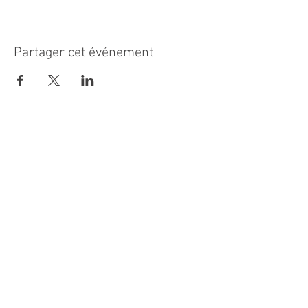
Partager cet événement
MAIRIE PRINCIPALE
Place de la République
06270 Villeneuve Loubet
Email :
cab@villeneuveloubet.fr
Tél
:
04 92 02 60 00
ACCUEIL
Lundi 8h-12h | 13h30-17h
Mardi 8h-17h
Mercredi 8h-12h | 14h -17h
Jeudi 8h-12h | 13h30-18h
Vendredi 8h-16h
Samedi 9h30-12h30