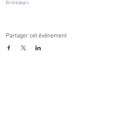
En lire plus >
Partager cet événement
MAIRIE PRINCIPALE
Place de la République
06270 Villeneuve Loubet
Email :
cab@villeneuveloubet.fr
Tél
:
04 92 02 60 00
ACCUEIL
Lundi 8h-12h | 13h30-17h
Mardi 8h-17h
Mercredi 8h-12h | 14h -17h
Jeudi 8h-12h | 13h30-18h