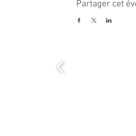
Partager cet é
MAIRIE PRINCIPALE
Place de la République
06270 Villeneuve Loubet
Email :
cab@villeneuveloubet.fr