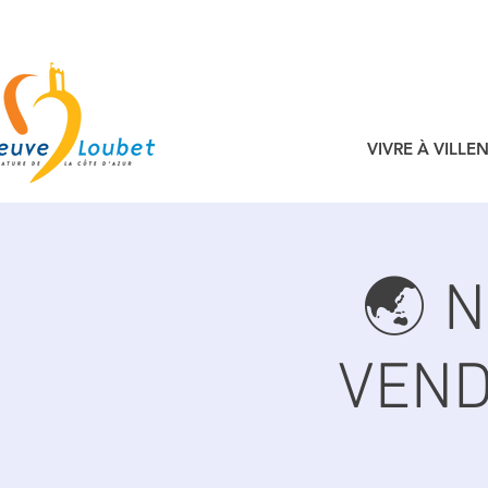
VIVRE À VILL
🌏 
VEND