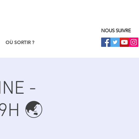
NOUS SUIVRE
OÙ SORTIR ?
NE -
9H 🌏