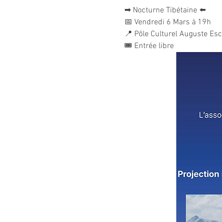
➡ Nocturne Tibétaine ⬅️
📅 Vendredi 6 Mars à 19h
📍 Pôle Culturel Auguste Esco
🎟️ Entrée libre