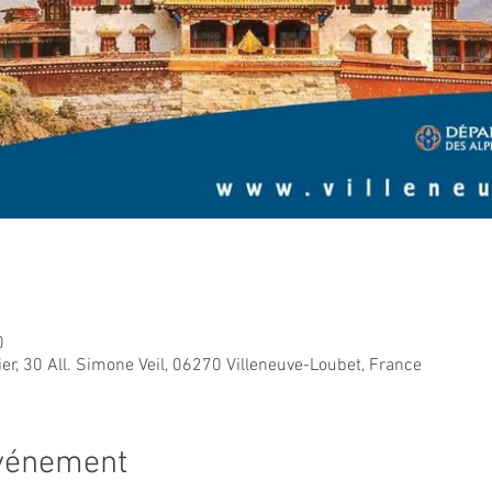
0
ier, 30 All. Simone Veil, 06270 Villeneuve-Loubet, France
événement