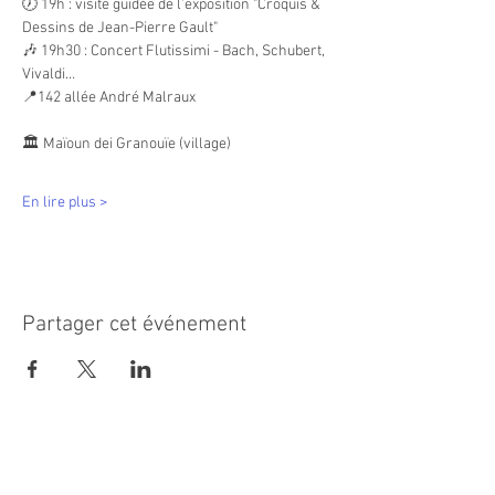
🕖 19h : visite guidée de l’exposition "Croquis & 
Dessins de Jean-Pierre Gault"
🎶 19h30 : Concert Flutissimi - Bach, Schubert, 
Vivaldi…
📍142 allée André Malraux
🏛️ Maïoun dei Granouïe (village)
En lire plus >
Partager cet événement
MAIRIE PRINCIPALE
Place de la République