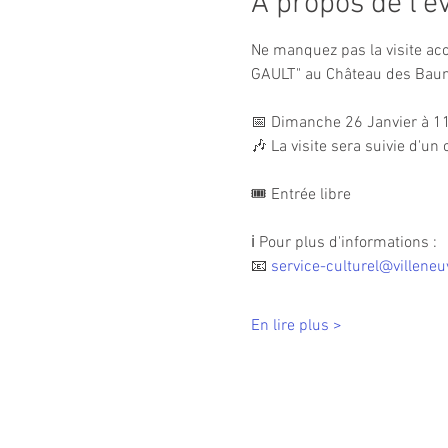
À propos de l'
Ne manquez pas la visite a
GAULT" au Château des Baume
📅 Dimanche 26 Janvier à 1
🎶 La visite sera suivie d'u
🎟 Entrée libre
ℹ️ Pour plus d'informations :
📧 
service-culturel@villeneu
En lire plus >