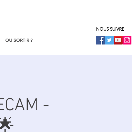
NOUS SUIVRE
OÙ SORTIR ?
ECAM -
🌟