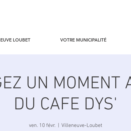
ENEUVE LOUBET
VOTRE MUNICIPALITÉ
GEZ UN MOMENT 
DU CAFE DYS'
ven. 10 févr.
  |  
Villeneuve-Loubet