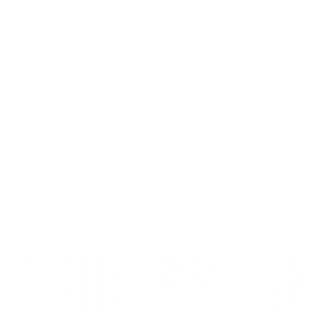
MAIRIE ANNEXE - BORD DE MER
MAIRIE 
149 Avenue Jacques Yves Cousteau
201, Boul
06270 Villeneuve-Loubet
06270 Vil
Lundi
04 92 02 6
Du lundi 
8h30-12h | 13h30-18h
9h00-12h0
Du Mardi au Vendredi
8h30-12h | 13h30-17h
Tél
: 04 92 02 99 78