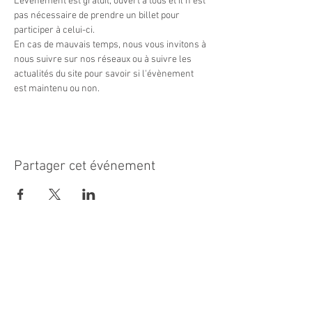
L'évènement est gratuit, ouvert à tous et il n'est 
pas nécessaire de prendre un billet pour 
participer à celui-ci.
En cas de mauvais temps, nous vous invitons à 
nous suivre sur nos réseaux ou à suivre les 
actualités du site pour savoir si l'évènement 
est maintenu ou non.
Partager cet événement
MAIRIE PRINCIPALE
Place de la République
06270 Villeneuve Loubet
Email :
cab@villeneuveloubet.fr
Tél
:
04 92 02 60 00