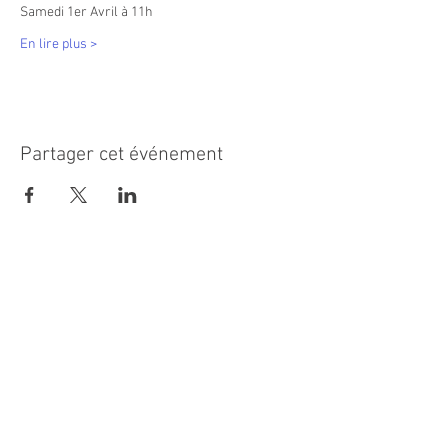
Samedi 1er Avril à 11h
En lire plus >
Partager cet événement
MAIRIE PRINCIPALE
Place de la République
06270 Villeneuve Loubet
Email :
cab@villeneuveloubet.fr
Tél
:
04 92 02 60 00
ACCUEIL
Lundi 8h-12h | 13h30-17h
Mardi 8h-17h