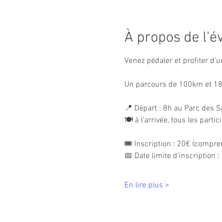
À propos de l'
Venez pédaler et profiter d’u
Un parcours de 100km et 1800 
📍 Départ : 8h au Parc des S
🍽️ à l’arrivée, tous les par
🎟️ Inscription : 20€ (compre
📅 Date limite d’inscription : 
En lire plus >