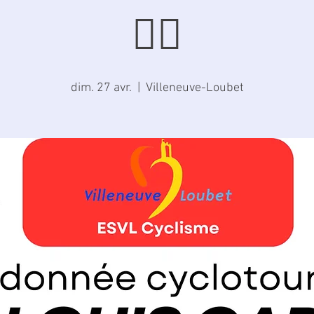
🚴‍♀️
dim. 27 avr.
  |  
Villeneuve-Loubet