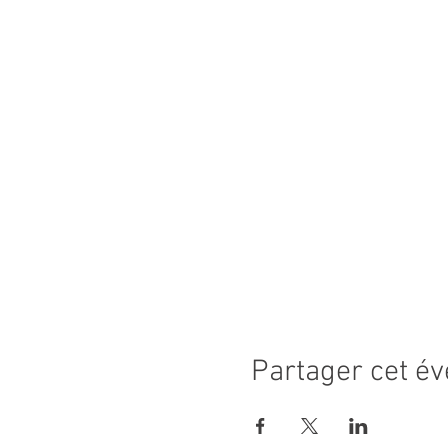
Partager cet é