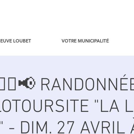
ENEUVE LOUBET
VOTRE MUNICIPALITÉ
🚴‍♂️📢 RANDONNÉ
OTOURSITE "LA 
 - DIM. 27 AVRIL 