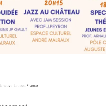
lleneuve-Loubet, France