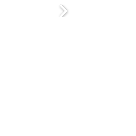
ANNEXE DES MAURETTES
evard du Général de Gaulle
leneuve Loubet
5 01
au vendredi
0 et 14h00-17h00