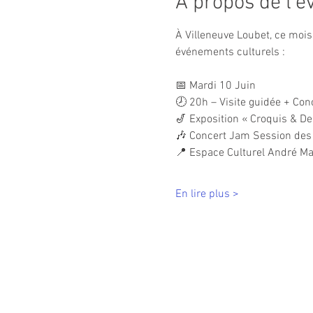
À propos de l'
À Villeneuve Loubet, ce mois
événements culturels :
📅 Mardi 10 Juin
🕗 20h – Visite guidée + Con
🎷 Exposition « Croquis & De
🎶 Concert Jam Session des 
📍 Espace Culturel André M
En lire plus >