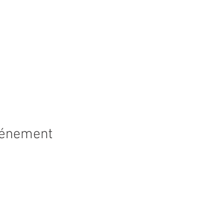
vénement