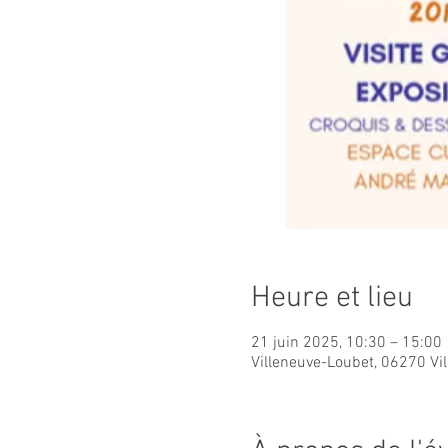
Heure et lieu
21 juin 2025, 10:30 – 15:00
Villeneuve-Loubet, 06270 Vi