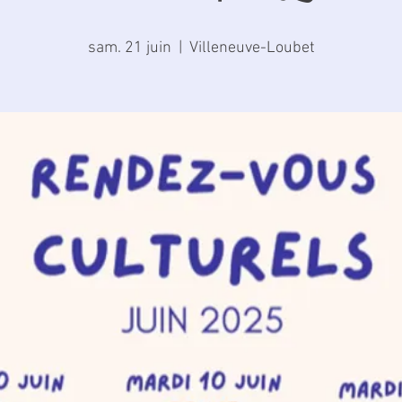
sam. 21 juin
  |  
Villeneuve-Loubet