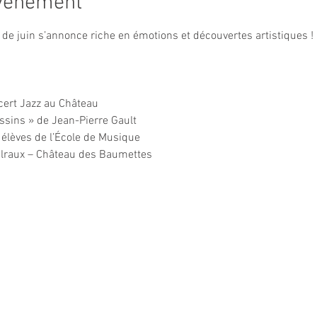
événement
 de juin s’annonce riche en émotions et découvertes artistiques 
cert Jazz au Château
ssins » de Jean-Pierre Gault
élèves de l’École de Musique
alraux – Château des Baumettes