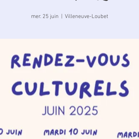
mer. 25 juin
  |  
Villeneuve-Loubet