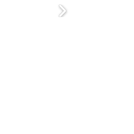
ANNEXE DES MAURETTES
evard du Général de Gaulle
leneuve Loubet
5 01
au vendredi
0 et 14h00-17h00