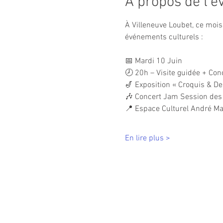
À propos de l'
À Villeneuve Loubet, ce mois
événements culturels :
📅 Mardi 10 Juin
🕗 20h – Visite guidée + Con
🎷 Exposition « Croquis & De
🎶 Concert Jam Session des 
📍 Espace Culturel André M
En lire plus >