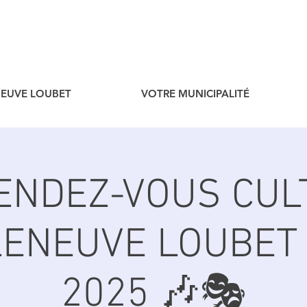
ENEUVE LOUBET
VOTRE MUNICIPALITÉ
ENDEZ-VOUS CU
LENEUVE LOUBET 
2025 🎶🎭