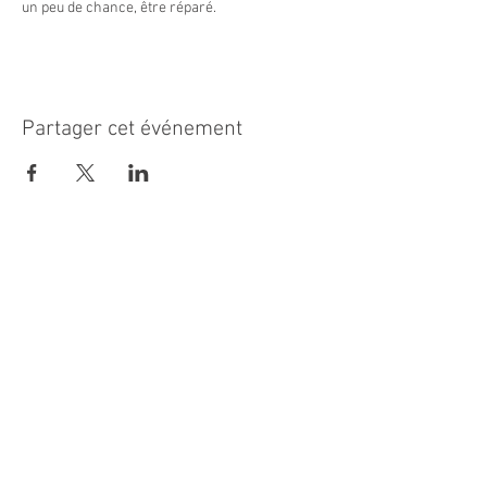
un peu de chance, être réparé.
Partager cet événement
MAIRIE PRINCIPALE
Place de la République
06270 Villeneuve Loubet
Email :
cab@villeneuveloubet.fr
Tél
:
04 92 02 60 00
ACCUEIL
Lundi 8h-12h | 13h30-17h
Mardi 8h-17h
Mercredi 8h-12h | 14h -17h
Jeudi 8h-12h | 13h30-18h