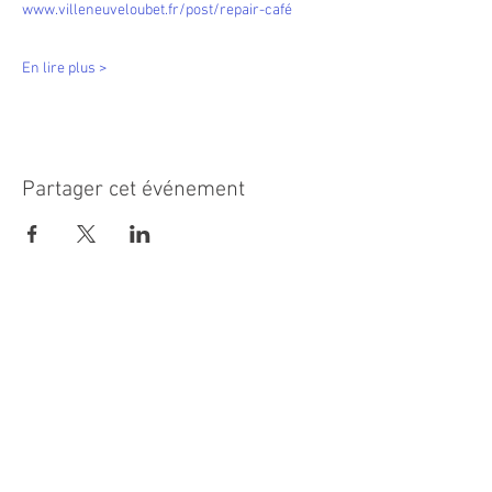
www.villeneuveloubet.fr/post/repair-café
En lire plus >
Partager cet événement
MAIRIE PRINCIPALE
Place de la République
06270 Villeneuve Loubet
Email :
cab@villeneuveloubet.fr
Tél
:
04 92 02 60 00
ACCUEIL
Lundi 8h-12h | 13h30-17h