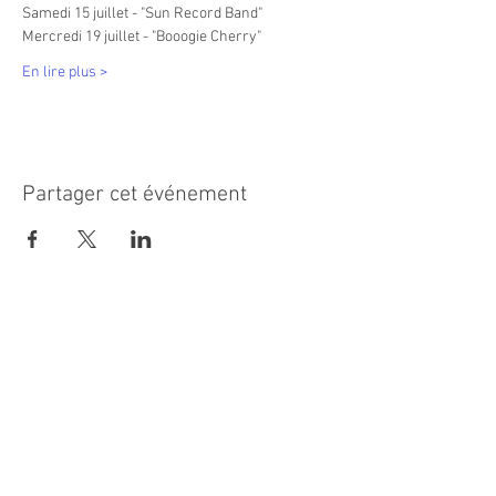
Samedi 15 juillet - "Sun Record Band"
Mercredi 19 juillet - "Booogie Cherry"
En lire plus >
Partager cet événement
MAIRIE PRINCIPALE
Place de la République
06270 Villeneuve Loubet
Email :
cab@villeneuveloubet.fr
Tél
:
04 92 02 60 00
ACCUEIL
Lundi 8h-12h | 13h30-17h