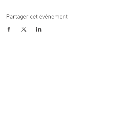
Partager cet événement
MAIRIE PRINCIPALE
Place de la République
06270 Villeneuve Loubet
Email :
cab@villeneuveloubet.fr
Tél
:
04 92 02 60 00
ACCUEIL
Lundi 8h-12h | 13h30-17h
Mardi 8h-17h
Mercredi 8h-12h | 14h -17h
Jeudi 8h-12h | 13h30-18h
Vendredi 8h-16h
Samedi 9h30-12h30