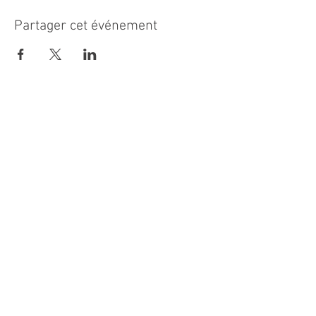
Partager cet événement
MAIRIE PRINCIPALE
Place de la République
06270 Villeneuve Loubet
Email :
cab@villeneuveloubet.fr
Tél
:
04 92 02 60 00
ACCUEIL
Lundi 8h-12h | 13h30-17h
Mardi 8h-17h
Mercredi 8h-12h | 14h -17h
Jeudi 8h-12h | 13h30-18h
Vendredi 8h-16h
Samedi 9h30-12h30
MAIRIE ANNEXE - BORD DE MER