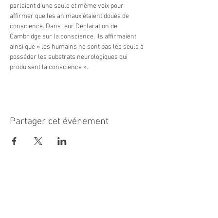
parlaient d’une seule et même voix pour 
affirmer que les animaux étaient doués de 
conscience. Dans leur Déclaration de 
Cambridge sur la conscience, ils affirmaient 
ainsi que « les humains ne sont pas les seuls à 
posséder les substrats neurologiques qui 
produisent la conscience ».
Partager cet événement
MAIRIE PRINCIPALE
Place de la République
06270 Villeneuve Loubet
Email :
cab@villeneuveloubet.fr