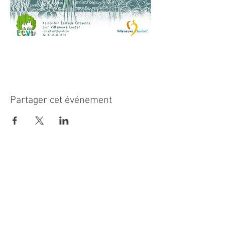
Partager cet événement
MAIRIE PRINCIPALE
Place de la République
06270 Villeneuve Loubet
Email :
cab@villeneuveloubet.fr
Tél
:
04 92 02 60 00
ACCUEIL