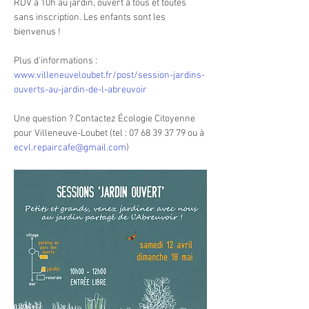
RDV à 10h au jardin, ouvert à tous et toutes 
sans inscription. Les enfants sont les 
bienvenus !
Plus d'informations : 
www.villeneuveloubet.fr/post/session-jardins-
ouverts-au-jardin-de-l-abreuvoir
Une question ? Contactez Écologie Citoyenne 
pour Villeneuve-Loubet (tel : 07 68 39 37 79 ou à 
ecvl.repaircafe@gmail.com
)