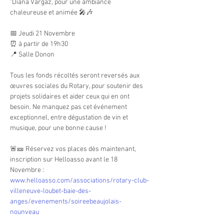
"Diana Vargaz, pour une ambiance 
chaleureuse et animée 🎤🎶
📅 Jeudi 21 Novembre
⏰ à partir de 19h30
📍 Salle Donon
Tous les fonds récoltés seront reversés aux 
œuvres sociales du Rotary, pour soutenir des 
projets solidaires et aider ceux qui en ont 
besoin. Ne manquez pas cet événement 
exceptionnel, entre dégustation de vin et 
musique, pour une bonne cause !
🚨🎫 Réservez vos places dès maintenant, 
inscription sur Helloasso avant le 18 
Novembre : 
www.helloasso.com/associations/rotary-club-
villeneuve-loubet-baie-des-
anges/evenements/soireebeaujolais-
nounveau