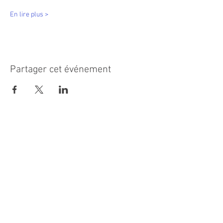
En lire plus >
Partager cet événement
MAIRIE PRINCIPALE
Place de la République
06270 Villeneuve Loubet
Email :
cab@villeneuveloubet.fr
Tél
:
04 92 02 60 00
ACCUEIL
Lundi 8h-12h | 13h30-17h
Mardi 8h-17h
Mercredi 8h-12h | 14h -17h