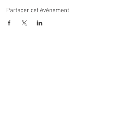
Partager cet événement
MAIRIE PRINCIPALE
Place de la République
06270 Villeneuve Loubet
Email :
cab@villeneuveloubet.fr
Tél
:
04 92 02 60 00
ACCUEIL
Lundi 8h-12h | 13h30-17h
Mardi 8h-17h
Mercredi 8h-12h | 14h -17h
Jeudi 8h-12h | 13h30-18h
Vendredi 8h-16h
Samedi 9h30-12h30
MAIRIE ANNEXE - BORD DE MER