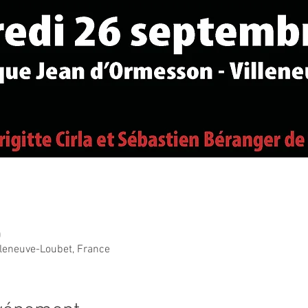
0
lleneuve-Loubet, France