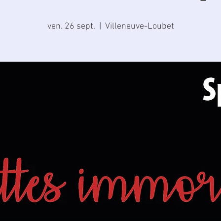
ven. 26 sept.
  |  
Villeneuve-Loubet