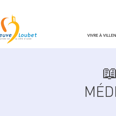
VIVRE À VILL

MÉD