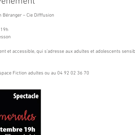
événement
en Béranger – Cie Difffusion
 19h
esson
gent et accessible, qui s’adresse aux adultes et adolescents sensi
espace Fiction adultes ou au 04 92 02 36 70