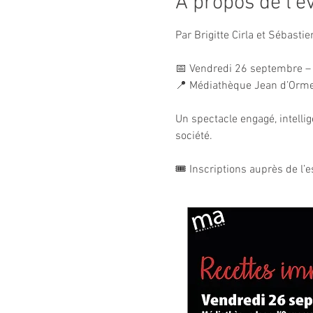
À propos de l'
Par Brigitte Cirla et Sébasti
📅 Vendredi 26 septembre –
📍 Médiathèque Jean d’Orm
Un spectacle engagé, intelli
société.
🎟 Inscriptions auprès de l’