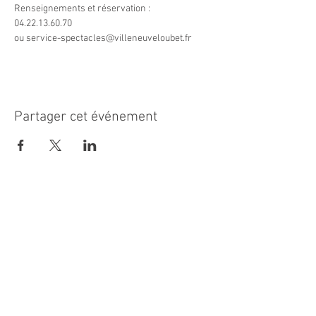
Renseignements et réservation : 
04.22.13.60.70 
ou service-spectacles@villeneuveloubet.fr
Partager cet événement
MAIRIE PRINCIPALE
Place de la République
06270 Villeneuve Loubet
Email :
cab@villeneuveloubet.fr
Tél
:
04 92 02 60 00
ACCUEIL
Lundi 8h-12h | 13h30-17h