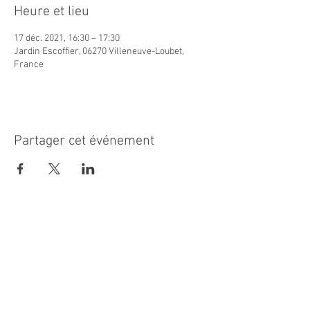
Heure et lieu
17 déc. 2021, 16:30 – 17:30
Jardin Escoffier, 06270 Villeneuve-Loubet,
France
Partager cet événement
MAIRIE PRINCIPALE
Place de la République
06270 Villeneuve Loubet
Email :
cab@villeneuveloubet.fr
Tél
:
04 92 02 60 00