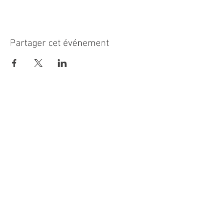
Partager cet événement
MAIRIE PRINCIPALE
Place de la République
06270 Villeneuve Loubet
Email :
cab@villeneuveloubet.fr
Tél
:
04 92 02 60 00
ACCUEIL
Lundi 8h-12h | 13h30-17h
Mardi 8h-17h
Mercredi 8h-12h | 14h -17h
Jeudi 8h-12h | 13h30-18h
Vendredi 8h-16h