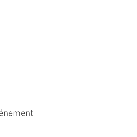
vénement