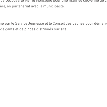
 de Découverte Mer et Montagne pour une matinée citoyenne de co
ère, en partenariat avec la municipalité.
é par le Service Jeunesse et le Conseil des Jeunes pour démarre
de gants et de pinces distribués sur site