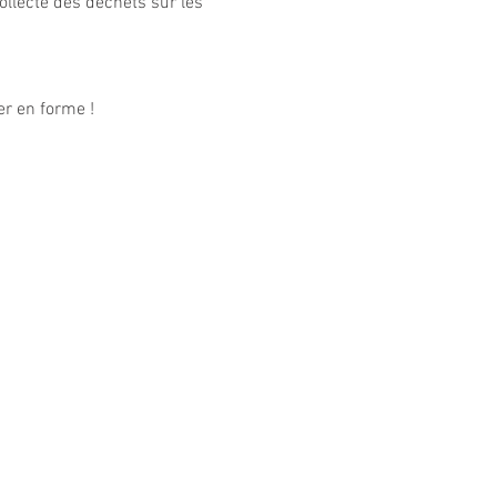
llecte des déchets sur les 
r en forme !