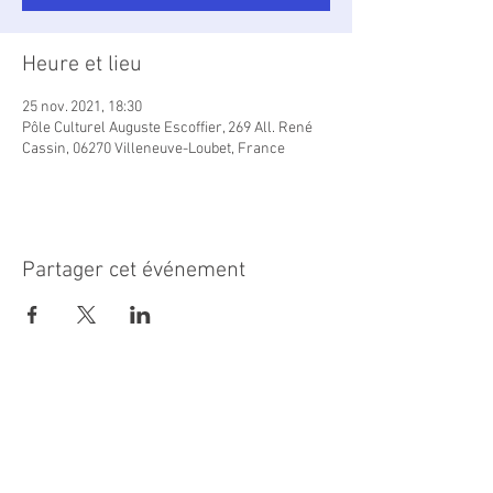
Heure et lieu
25 nov. 2021, 18:30
Pôle Culturel Auguste Escoffier, 269 All. René
Cassin, 06270 Villeneuve-Loubet, France
Partager cet événement
MAIRIE PRINCIPALE
Place de la République
06270 Villeneuve Loubet
Email :
cab@villeneuveloubet.fr