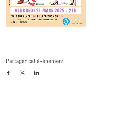
Partager cet événement
MAIRIE PRINCIPALE
Place de la République
06270 Villeneuve Loubet
Email :
cab@villeneuveloubet.fr
Tél
:
04 92 02 60 00