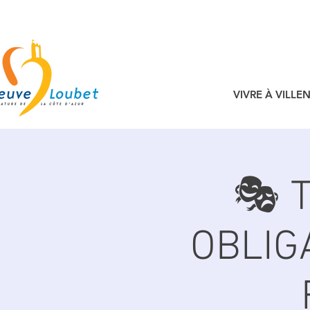
VIVRE À VILL
🎭 
OBLIG