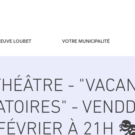
ENEUVE LOUBET
VOTRE MUNICIPALITÉ
THÉÂTRE - "VACA
ATOIRES" - VENDD
FÉVRIER À 21H 