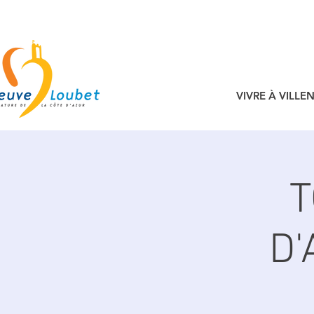
VIVRE À VILL
T
D'