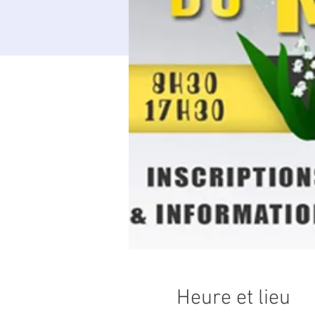
Heure et lieu