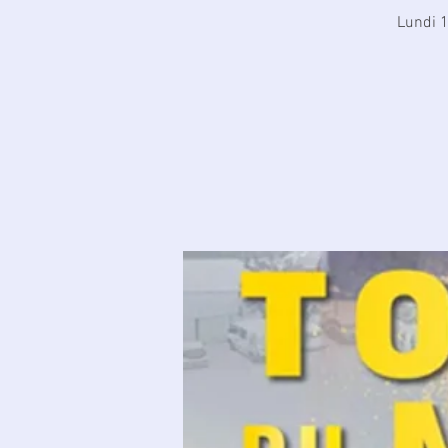
Lundi 1