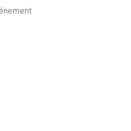
vénement
MAIRIE ANNEXE - BORD DE MER
MAIRIE 
149 Avenue Jacques Yves Cousteau
201, Boul
06270 Villeneuve-Loubet
06270 Vil