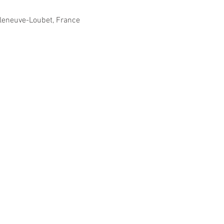
lleneuve-Loubet, France