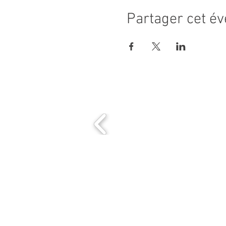
Partager cet é
MAIRIE PRINCIPALE
Place de la République
06270 Villeneuve Loubet