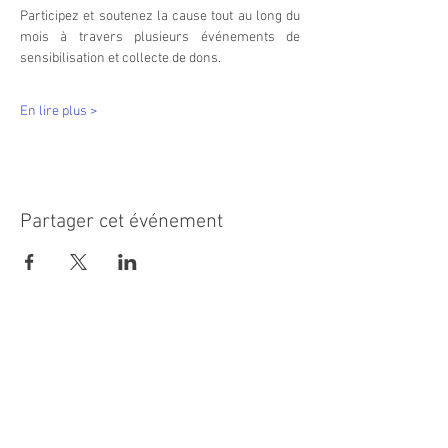
Participez et soutenez la cause tout au long du 
mois à travers plusieurs événements de 
sensibilisation et collecte de dons.
En lire plus >
Partager cet événement
MAIRIE PRINCIPALE
Place de la République
06270 Villeneuve Loubet
Email :
cab@villeneuveloubet.fr
Tél
:
04 92 02 60 00