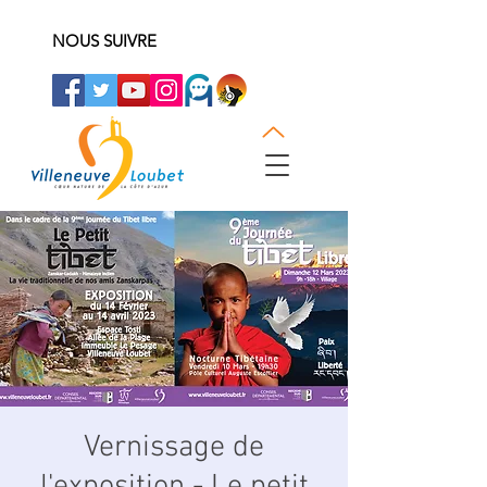
NOUS SUIVRE
Vernissage de