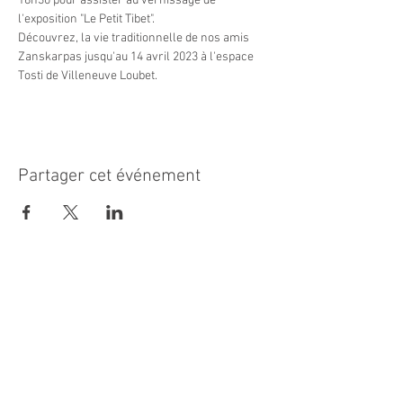
18h30 pour assister au vernissage de 
l'exposition "Le Petit Tibet".
Découvrez, la vie traditionnelle de nos amis 
Zanskarpas jusqu'au 14 avril 2023 à l'espace 
Tosti de Villeneuve Loubet.
Partager cet événement
MAIRIE PRINCIPALE
Place de la République
06270 Villeneuve Loubet
Email :
cab@villeneuveloubet.fr
Tél
:
04 92 02 60 00
ACCUEIL