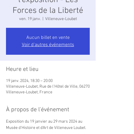
l'exposition - Les
Forces de la Liberté
ven. 19 janv.
  |  
Villeneuve-Loubet
Aucun billet en vente
Voir d'autres événements
Heure et lieu
19 janv. 2024, 18:30 – 20:00
Villeneuve-Loubet, Rue de l'Hôtel de Ville, 06270
Villeneuve-Loubet, France
À propos de l'événement
Exposition du 19 janvier au 29 mars 2024 au 
Musée d'Histoire et d'Art de Villeneuve Loubet.