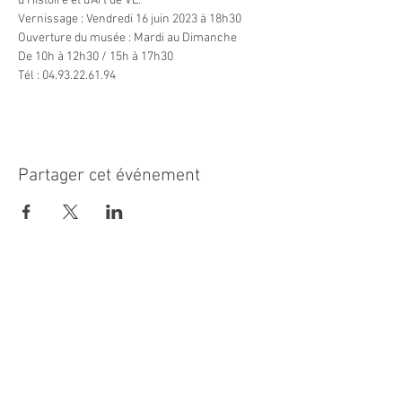
d'Histoire et d'Art de VL.
Vernissage : Vendredi 16 juin 2023 à 18h30
Ouverture du musée : Mardi au Dimanche

De 10h à 12h30 / 15h à 17h30

Tél : 04.93.22.61.94
Partager cet événement
MAIRIE PRINCIPALE
Place de la République
06270 Villeneuve Loubet
Email :
cab@villeneuveloubet.fr
Tél
:
04 92 02 60 00
ACCUEIL