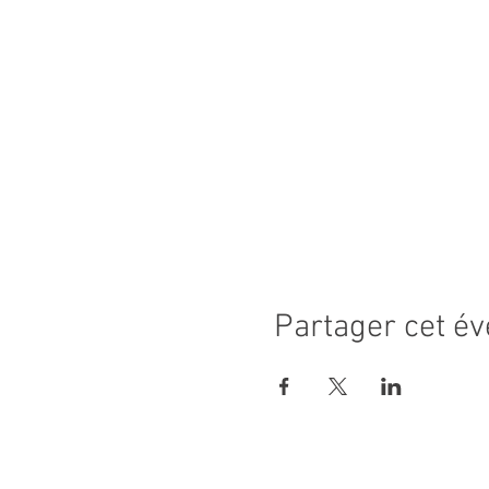
Partager cet é