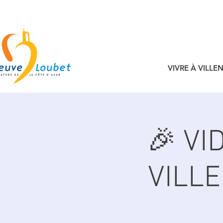
VIVRE À VILL
🎉 VI
VILLE