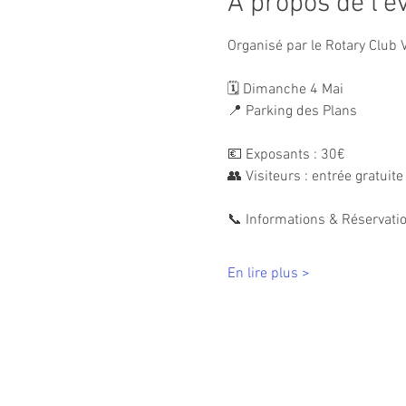
À propos de l'
Organisé par le Rotary Club 
🗓 Dimanche 4 Mai 
📍 Parking des Plans
💶 Exposants : 30€
👥 Visiteurs : entrée gratuite
📞 Informations & Réservation
En lire plus >