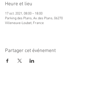
Heure et lieu
17 oct. 2021, 08:00 – 18:00
Parking des Plans, Av. des Plans, 06270
Villeneuve-Loubet, France
Partager cet événement
MAIRIE PRINCIPALE
Place de la République
06270 Villeneuve Loubet
Email :
cab@villeneuveloubet.fr
Tél
:
04 92 02 60 00