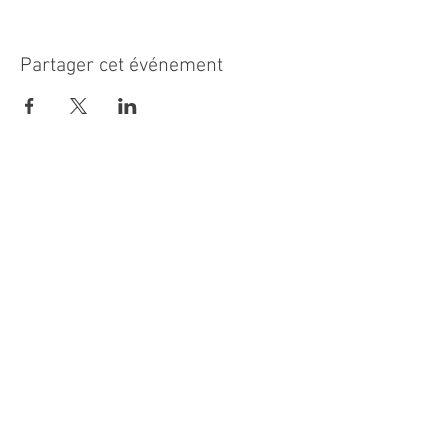
Partager cet événement
MAIRIE PRINCIPALE
Place de la République
06270 Villeneuve Loubet
Email :
cab@villeneuveloubet.fr
Tél
:
04 92 02 60 00
ACCUEIL
Lundi 8h-12h | 13h30-17h
Mardi 8h-17h
Mercredi 8h-12h | 14h -17h
Jeudi 8h-12h | 13h30-18h
Vendredi 8h-16h
Samedi 9h30-12h30