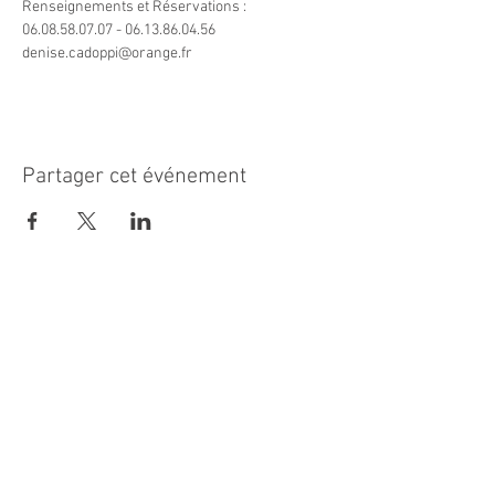
Renseignements et Réservations : 
06.08.58.07.07 - 06.13.86.04.56
denise.cadoppi@orange.fr
Partager cet événement
MAIRIE PRINCIPALE
Place de la République
06270 Villeneuve Loubet
Email :
cab@villeneuveloubet.fr
Tél
:
04 92 02 60 00
ACCUEIL
Lundi 8h-12h | 13h30-17h
Mardi 8h-17h