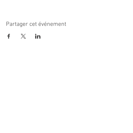
Partager cet événement
MAIRIE PRINCIPALE
Place de la République
06270 Villeneuve Loubet
Email :
cab@villeneuveloubet.fr
Tél
:
04 92 02 60 00
ACCUEIL
Lundi 8h-12h | 13h30-17h
Mardi 8h-17h
Mercredi 8h-12h | 14h -17h
Jeudi 8h-12h | 13h30-18h
Vendredi 8h-16h
Samedi 9h30-12h30